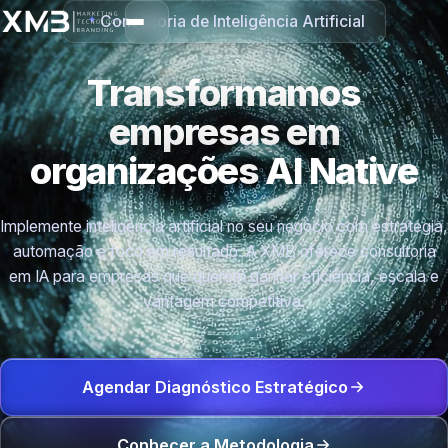
Consultoria de Inteligência Artificial
Transformamos
empresas em
organizações
AI Native
Implemente inteligência artificial no seu negócio com estratégia,
automação e foco em resultado. A XMB oferece consultoria
em IA para empresas que querem ganhar eficiência, escala e
vantagem competitiva.
Agendar Diagnóstico Estratégico
Conhecer a Metodologia