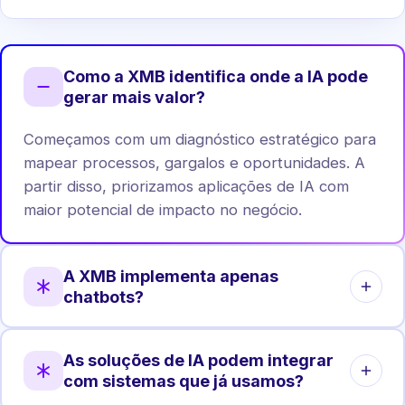
Como a XMB identifica onde a IA pode
gerar mais valor?
Começamos com um diagnóstico estratégico para
mapear processos, gargalos e oportunidades. A
partir disso, priorizamos aplicações de IA com
maior potencial de impacto no negócio.
A XMB implementa apenas
chatbots?
Não. Chatbots são apenas uma das aplicações.
As soluções de IA podem integrar
Atuamos em automação de processos, análise de
com sistemas que já usamos?
dados, agentes internos, integrações e