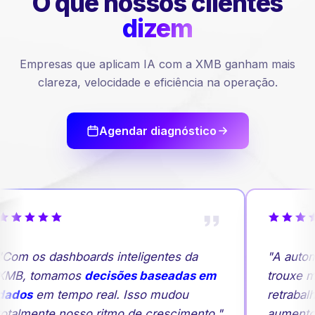
O que nossos
clientes
dizem
Empresas que aplicam IA com a XMB ganham mais
clareza, velocidade e eficiência na operação.
Agendar diagnóstico
Com os dashboards inteligentes da
"A autom
MB, tomamos
decisões baseadas em
trouxe ma
ados
em tempo real. Isso mudou
retrabalh
otalmente nosso ritmo de crescimento."
aumento