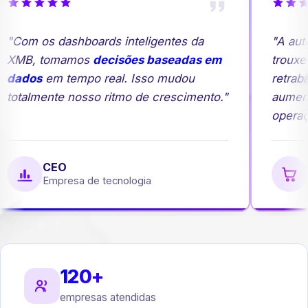
"Com os dashboards inteligentes da
"A auto
XMB, tomamos
decisões baseadas em
trouxe m
dados
em tempo real. Isso mudou
retraba
totalmente nosso ritmo de crescimento."
aument
operaçã
CEO
G
Empresa de tecnologia
E
120+
empresas atendidas