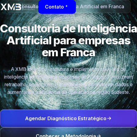
Consultoria de Inteligência Artificial em Franca
Contato
Consultoria de Inteligência
Artificial para empresas
em Franca
A XMB identifica, estrutura e implementa soluções de
inteligência artificial para empresas de Franca/SP reduzirem
retrabalho, acelerarem o atendimento, conectarem dados e
aumentarem a eficiência da operação na região Sudeste.
Agendar Diagnóstico Estratégico
Conhecer a Metodologia