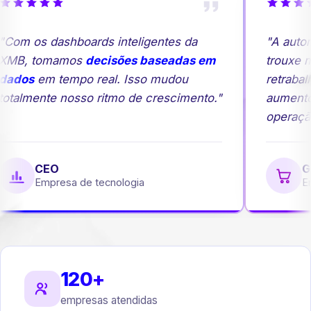
Com os dashboards inteligentes da
"A autom
XMB, tomamos
decisões baseadas em
trouxe ma
dados
em tempo real. Isso mudou
retrabal
otalmente nosso ritmo de crescimento."
aumento
operação
CEO
Ge
Empresa de tecnologia
Em
120+
empresas atendidas