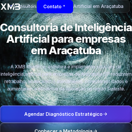
Consultoria de Inteligência Artificial em Araçatuba
Contato
Consultoria de Inteligência
Artificial para empresas
em Araçatuba
A XMB identifica, estrutura e implementa soluções de
inteligência artificial para empresas de Araçatuba/SP reduzirem
retrabalho, acelerarem o atendimento, conectarem dados e
aumentarem a eficiência da operação na região Sudeste.
Agendar Diagnóstico Estratégico
Conhecer a Metodologia