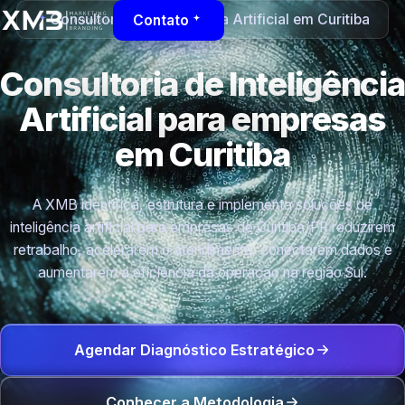
Consultoria de Inteligência Artificial em Curitiba
Contato
Consultoria de Inteligência
Artificial para empresas
em Curitiba
A XMB identifica, estrutura e implementa soluções de
inteligência artificial para empresas de Curitiba/PR reduzirem
retrabalho, acelerarem o atendimento, conectarem dados e
aumentarem a eficiência da operação na região Sul.
Agendar Diagnóstico Estratégico
Conhecer a Metodologia