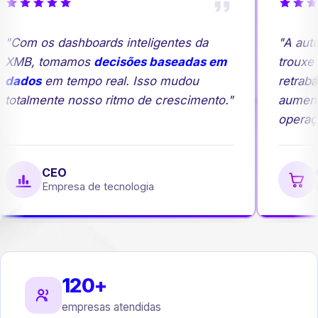
"Com os dashboards inteligentes da
"A aut
XMB, tomamos
decisões baseadas em
trouxe 
dados
em tempo real. Isso mudou
retraba
totalmente nosso ritmo de crescimento."
aument
operaçã
CEO
G
Empresa de tecnologia
E
120+
empresas atendidas