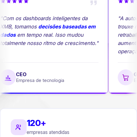
Com os dashboards inteligentes da
"A autom
XMB, tomamos
decisões baseadas em
trouxe ma
dados
em tempo real. Isso mudou
retrabal
otalmente nosso ritmo de crescimento."
aumento
operação
CEO
Ge
Empresa de tecnologia
Em
120+
empresas atendidas