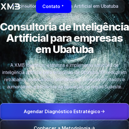
Consultoria de Inteligência Artificial em Ubatuba
Contato
Consultoria de Inteligência
Artificial para empresas
em Ubatuba
A XMB identifica, estrutura e implementa soluções de
inteligência artificial para empresas de Ubatuba/SP reduzirem
retrabalho, acelerarem o atendimento, conectarem dados e
aumentarem a eficiência da operação na região Sudeste.
Agendar Diagnóstico Estratégico
Conhecer a Metodologia