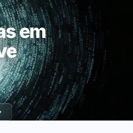
as em
ve