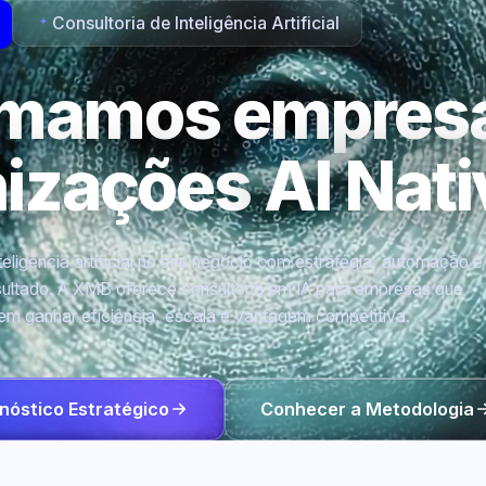
Consultoria de Inteligência Artificial
rmamos empres
nizações
AI Nati
eligência artificial no seu negócio com estratégia, automação e
ultado. A XMB oferece consultoria em IA para empresas que
em ganhar eficiência, escala e vantagem competitiva.
nóstico Estratégico
Conhecer a Metodologia