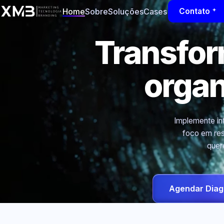
Home
Sobre
Soluções
Cases
Contato
Transfo
orga
Implemente int
foco em res
quer
Agendar Diag