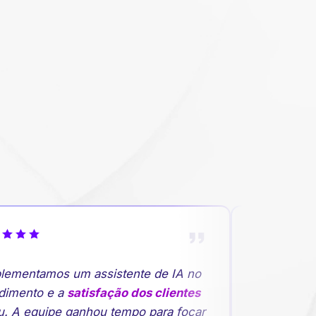
ementamos um assistente de IA no
"A previsão
imento e a
satisfação dos clientes
rupturas de 
. A equipe ganhou tempo para focar
planejament