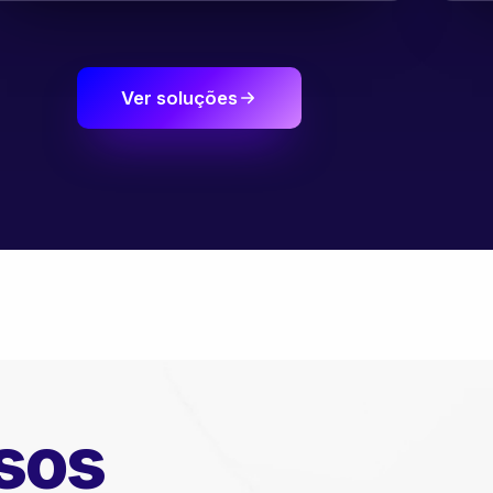
Ver soluções
sos