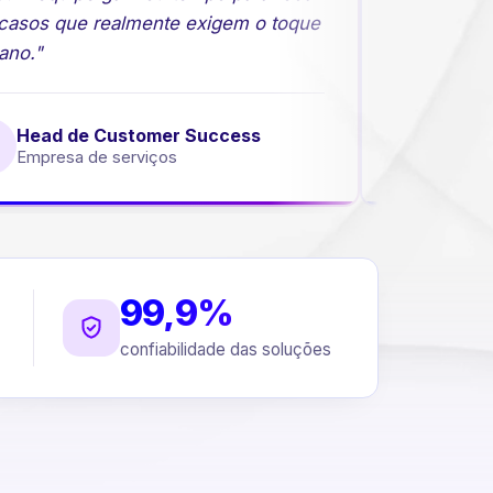
asos que realmente exigem o toque
comerciais 
o."
Head de Customer Success
Diret
Empresa de serviços
Empres
99,9%
confiabilidade das soluções