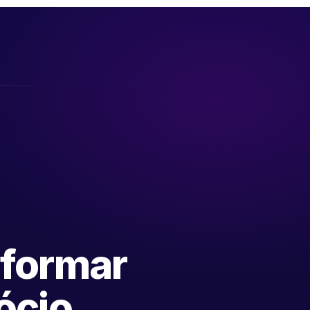
sformar
ócio