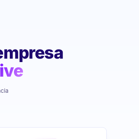
 empresa
ive
ncia