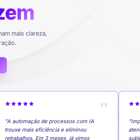
zem
am mais clareza,
ração.
"A automação de processos com IA
"Impl
trouxe mais eficiência e eliminou
atend
retrabalhos. Em 3 meses, já vimos
subiu