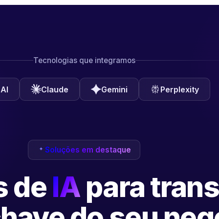
Tecnologias que integramos
AI
Claude
Gemini
Perplexity
Soluções em destaque
s de
IA
para tran
have do seu neg