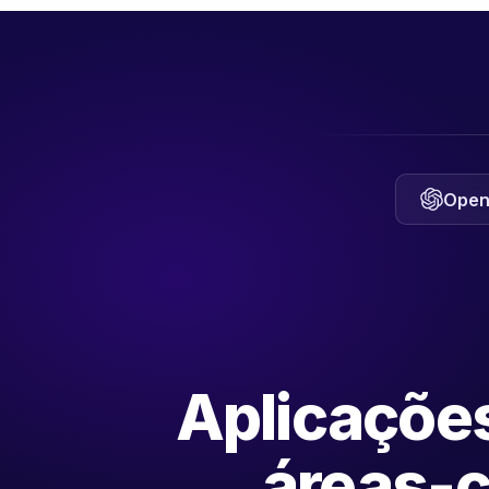
Open
Aplicaçõe
áreas-c