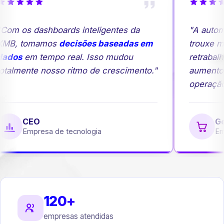
Com os dashboards inteligentes da
"A autom
MB, tomamos
decisões baseadas em
trouxe ma
ados
em tempo real. Isso mudou
retrabalh
otalmente nosso ritmo de crescimento."
aumento
operação.
CEO
Ger
Empresa de tecnologia
Emp
120+
empresas atendidas