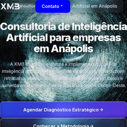
Consultoria de Inteligência Artificial em Anápolis
Contato
Consultoria de Inteligência
Artificial para empresas
em Anápolis
A XMB identifica, estrutura e implementa soluções de
inteligência artificial para empresas de Anápolis/GO reduzirem
retrabalho, acelerarem o atendimento, conectarem dados e
aumentarem a eficiência da operação na região Centro-Oeste.
Agendar Diagnóstico Estratégico
Conhecer a Metodologia