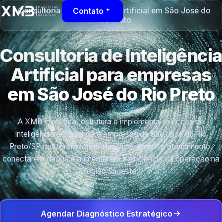
Consultoria de Inteligência Artificial em São José do
Contato
Rio Preto
Consultoria de Inteligência
Artificial para empresas
em São José do Rio Preto
A XMB identifica, estrutura e implementa soluções de
inteligência artificial para empresas de São José do Rio
Preto/SP reduzirem retrabalho, acelerarem o atendimento,
conectarem dados e aumentarem a eficiência da operação na
região Sudeste.
Agendar Diagnóstico Estratégico