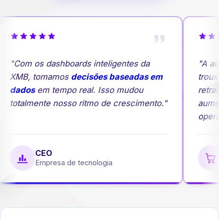
"Com os dashboards inteligentes da
"A au
XMB, tomamos
decisões baseadas em
trouxe
dados
em tempo real. Isso mudou
retrab
totalmente nosso ritmo de crescimento."
aumen
operaç
CEO
Empresa de tecnologia