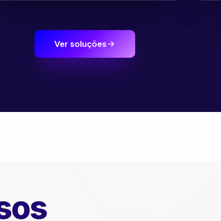
Ver soluções
sos