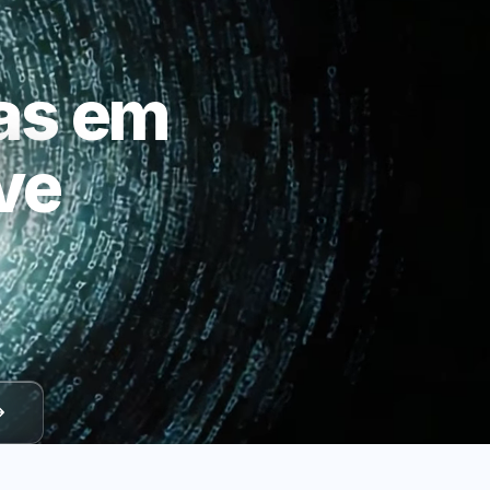
as em
ve