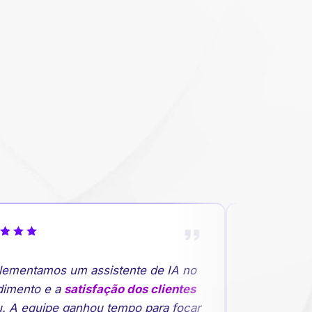
ementamos um assistente de IA no
"A previsão 
imento e a
satisfação dos clientes
rupturas de 
 A equipe ganhou tempo para focar
planejament