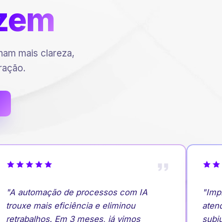
zem
am mais clareza,
ração.
"A automação de processos com IA
"Impl
trouxe mais eficiência e eliminou
atend
retrabalhos. Em 3 meses, já vimos
subiu.