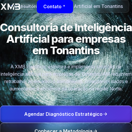
Consultoria de Inteligência Artificial em Tonantins
Contato
Consultoria de Inteligência
Artificial para empresas
em Tonantins
A XMB identifica, estrutura e implementa soluções de
inteligência artificial para empresas de Tonantins/AM reduzirem
retrabalho, acelerarem o atendimento, conectarem dados e
aumentarem a eficiência da operação na região Norte.
Agendar Diagnóstico Estratégico
Conhecer a Metodologia