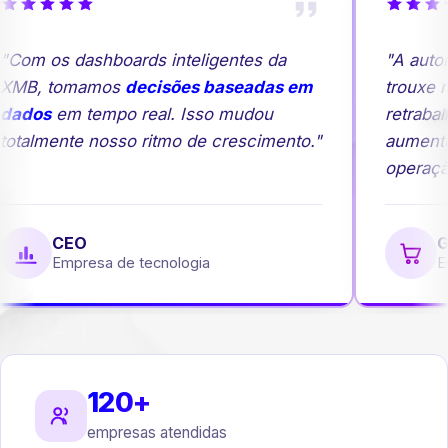
Com os dashboards inteligentes da
"A autom
MB, tomamos
decisões baseadas em
trouxe ma
ados
em tempo real. Isso mudou
retrabalh
otalmente nosso ritmo de crescimento."
aumento
operação
CEO
Ge
Empresa de tecnologia
Emp
120+
empresas atendidas