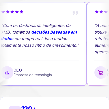
"Com os dashboards inteligentes da
"A auto
XMB, tomamos
decisões baseadas em
trouxe m
dados
em tempo real. Isso mudou
retrabal
totalmente nosso ritmo de crescimento."
aumento
operação
CEO
Ge
Empresa de tecnologia
Em
120+