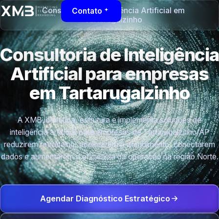
Consultoria de Inteligência Artificial em
Contato
Tartarugalzinho
Consultoria de Inteligência
Artificial para empresas
em Tartarugalzinho
A XMB identifica, estrutura e implementa soluções de
inteligência artificial para empresas de Tartarugalzinho/AP
reduzirem retrabalho, acelerarem o atendimento, conectarem
dados e aumentarem a eficiência da operação na região Norte.
Agendar Diagnóstico Estratégico