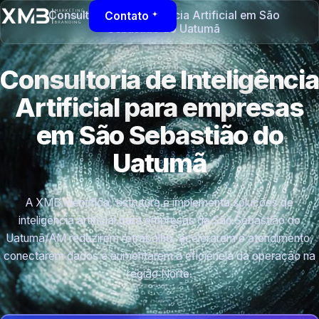
Consultoria de Inteligência Artificial em São
Contato
Sebastião do Uatumã
Consultoria de Inteligência
Artificial para empresas
em São Sebastião do
Uatumã
A XMB identifica, estrutura e implementa soluções de
inteligência artificial para empresas de São Sebastião do
Uatumã/AM reduzirem retrabalho, acelerarem o atendimento,
conectarem dados e aumentarem a eficiência da operação na
região Norte.