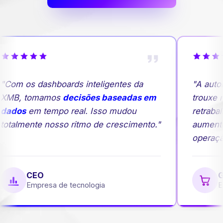
Com os dashboards inteligentes da
"A autom
MB, tomamos
decisões baseadas em
trouxe ma
ados
em tempo real. Isso mudou
retrabalh
otalmente nosso ritmo de crescimento."
aumento
operação
CEO
Ge
Empresa de tecnologia
Em