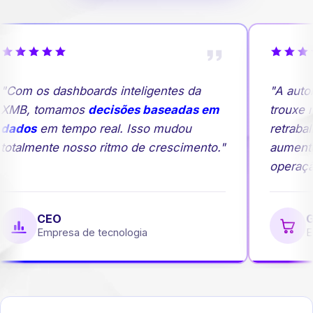
Com os dashboards inteligentes da
"A autom
XMB, tomamos
decisões baseadas em
trouxe ma
dados
em tempo real. Isso mudou
retrabal
otalmente nosso ritmo de crescimento."
aumento
operação
CEO
Ge
Empresa de tecnologia
Em