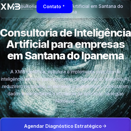
Consultoria de Inteligência Artificial em Santana do
Contato
Ipanema
Consultoria de Inteligência
Artificial para empresas
em Santana do Ipanema
A XMB identifica, estrutura e implementa soluções de
inteligência artificial para empresas de Santana do Ipanema/AL
reduzirem retrabalho, acelerarem o atendimento, conectarem
dados e aumentarem a eficiência da operação na região
Nordeste.
Agendar Diagnóstico Estratégico