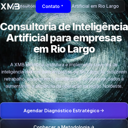
Consultoria de Inteligência Artificial em Rio Largo
Contato
Consultoria de Inteligência
Artificial para empresas
em Rio Largo
A XMB identifica, estrutura e implementa soluções de
inteligência artificial para empresas de Rio Largo/AL reduzirem
retrabalho, acelerarem o atendimento, conectarem dados e
aumentarem a eficiência da operação na região Nordeste.
Agendar Diagnóstico Estratégico
Conhecer a Metodologia