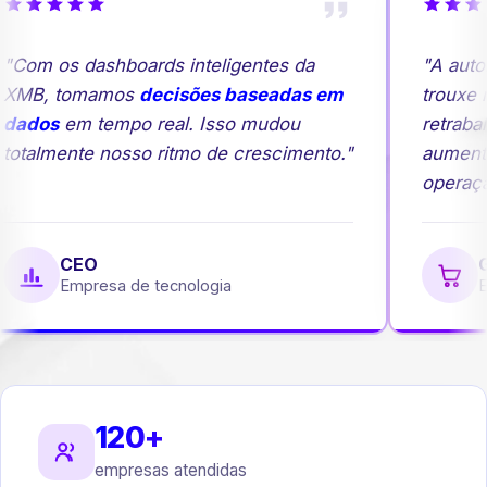
"Com os dashboards inteligentes da
"A auto
XMB, tomamos
decisões baseadas em
trouxe m
dados
em tempo real. Isso mudou
retrabal
totalmente nosso ritmo de crescimento."
aumento
operação
CEO
Ge
Empresa de tecnologia
Em
120+
empresas atendidas