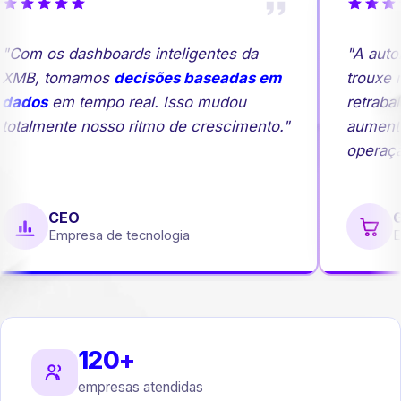
Com os dashboards inteligentes da
"A autom
MB, tomamos
decisões baseadas em
trouxe ma
ados
em tempo real. Isso mudou
retrabalh
otalmente nosso ritmo de crescimento."
aumento
operação
CEO
Ge
Empresa de tecnologia
Emp
120+
empresas atendidas