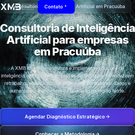
Consultoria de Inteligência Artificial em Pracuúba
Contato
Consultoria de Inteligência
Artificial para empresas
em Pracuúba
A XMB identifica, estrutura e implementa soluções de
inteligência artificial para empresas de Pracuúba/AP reduzirem
retrabalho, acelerarem o atendimento, conectarem dados e
aumentarem a eficiência da operação na região Norte.
Agendar Diagnóstico Estratégico
Conhecer a Metodologia