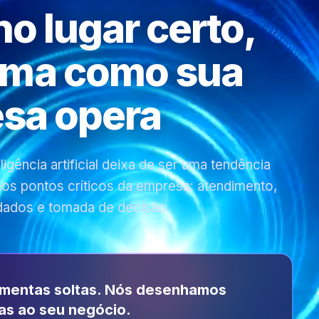
 no lugar certo,
rma como sua
sa opera
gência artificial deixa de ser uma tendência
 nos pontos críticos da empresa: atendimento,
dados e tomada de decisão.
amentas soltas. Nós desenhamos
as ao seu negócio.