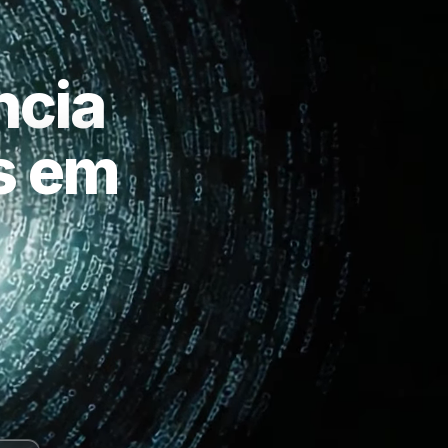
ncia
as em
a