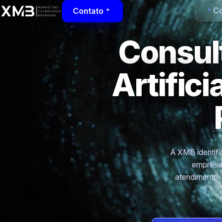
Co
Contato
Consult
Artific
A XMB identific
empresas
atendimento,