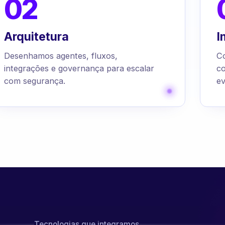
02
Arquitetura
I
Desenhamos agentes, fluxos,
C
integrações e governança para escalar
c
com segurança.
ev
Tecnologias que integramos