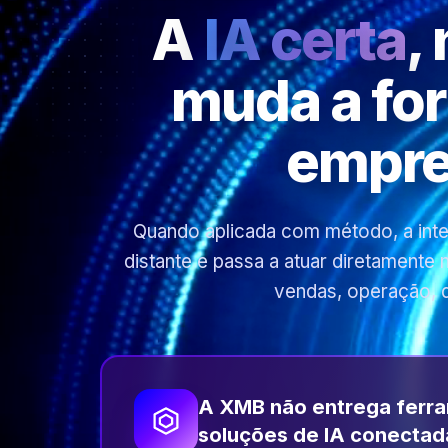
A
IA certa
,
muda a fo
empre
Quando aplicada com método, a inteli
distante e passa a atuar diretamente
vendas, operação, 
A XMB não entrega ferr
soluções de IA conectad