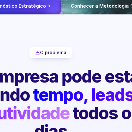
nóstico Estratégico
Conhecer a Metodologia
O problema
mpresa pode est
endo
tempo, leads
utividade
todos o
dias