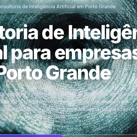
nsultoria de Inteligência Artificial em Porto Grande
oria de Inteligê
ial para empres
Porto Grande
a, estrutura e implementa soluções de inteligência artificial par
 de Porto Grande/AP reduzirem retrabalho, acelerarem o
 conectarem dados e aumentarem a eficiência da operação na
região Norte.