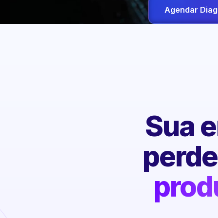
Agendar Diag
Sua e
perd
prod