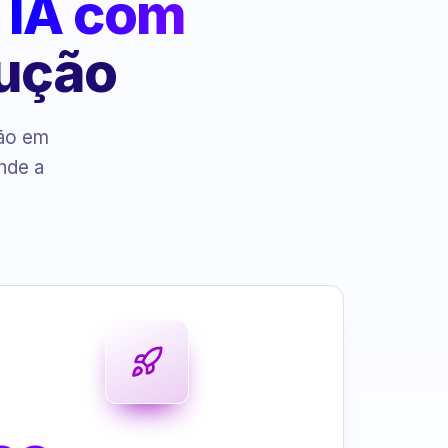
:
IA com
cução
ção em
nde a