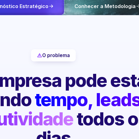
nóstico Estratégico
Conhecer a Metodologia
O problema
mpresa pode est
endo
tempo, leads
utividade
todos o
dias