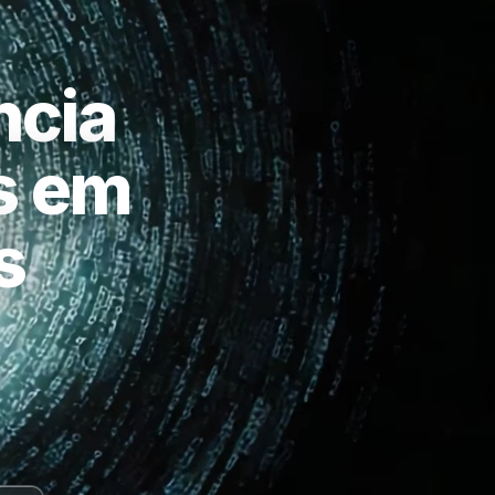
ncia
as em
s
a