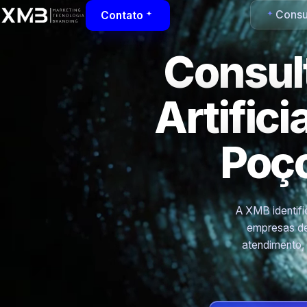
Consul
Contato
Consult
Artific
Poço
A XMB identific
empresas de
atendimento,