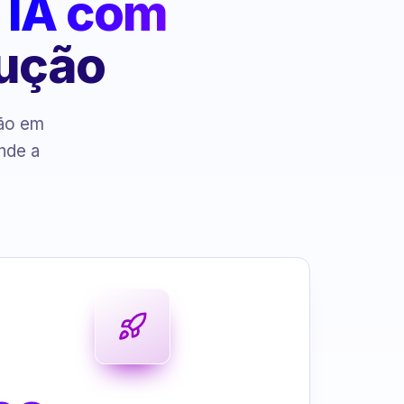
:
IA com
cução
ção em
nde a