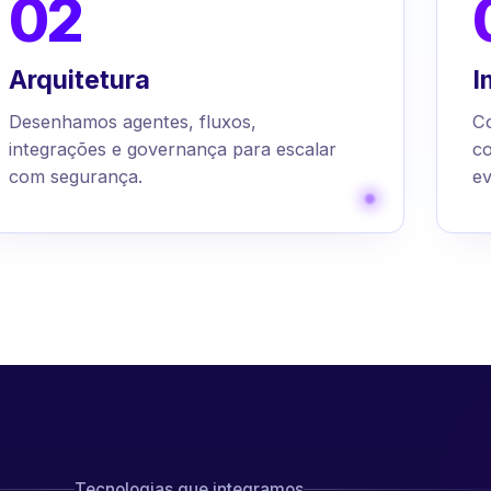
02
Arquitetura
I
Desenhamos agentes, fluxos,
C
integrações e governança para escalar
c
com segurança.
ev
Tecnologias que integramos