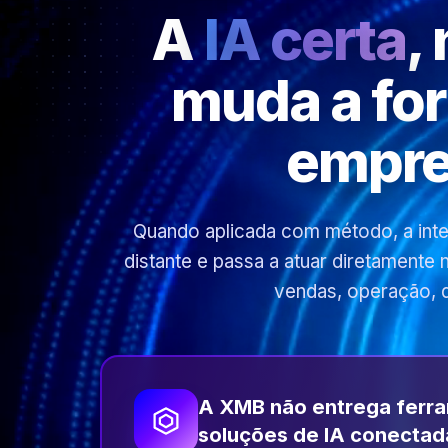
A
IA certa
,
muda a fo
empre
Quando aplicada com método, a inteli
distante e passa a atuar diretamente
vendas, operação, 
A XMB não entrega ferr
soluções de IA conectad