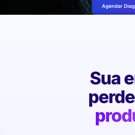
Agendar Diag
Sua e
perd
prod