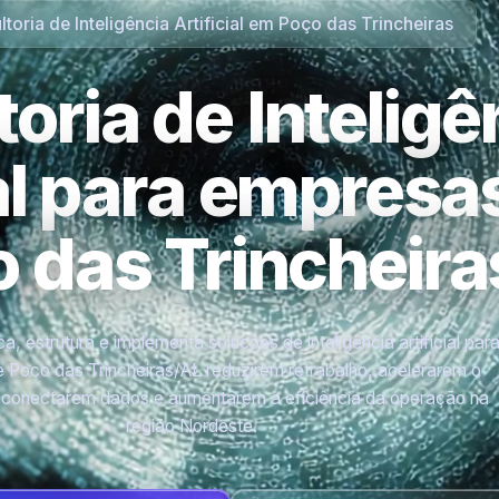
toria de Inteligência Artificial em Poço das Trincheiras
oria de Inteligê
ial para empres
 das Trincheira
a, estrutura e implementa soluções de inteligência artificial par
 Poço das Trincheiras/AL reduzirem retrabalho, acelerarem o
 conectarem dados e aumentarem a eficiência da operação na
região Nordeste.