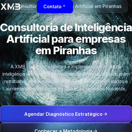
Consultoria de Inteligência Artificial em Piranhas
Contato
Consultoria de Inteligência
Artificial para empresas
em Piranhas
A XMB identifica, estrutura e implementa soluções de
inteligência artificial para empresas de Piranhas/AL reduzirem
retrabalho, acelerarem o atendimento, conectarem dados e
aumentarem a eficiência da operação na região Nordeste.
Agendar Diagnóstico Estratégico
Conhecer a Metodologia