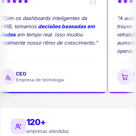
Com os dashboards inteligentes da
"A autom
MB, tomamos
decisões baseadas em
trouxe ma
ados
em tempo real. Isso mudou
retrabalh
otalmente nosso ritmo de crescimento."
aumento
operação
CEO
Ge
Empresa de tecnologia
Em
120+
empresas atendidas