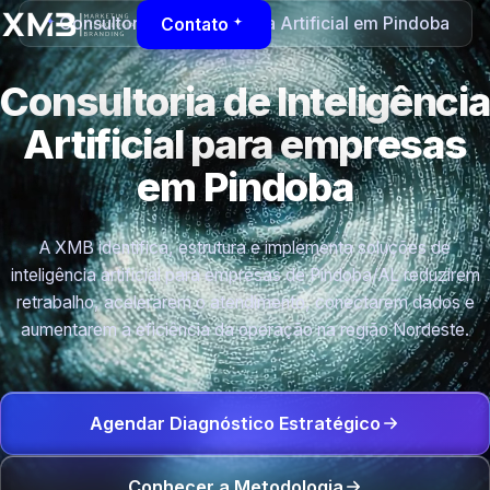
Consultoria de Inteligência Artificial em Pindoba
Contato
Consultoria de Inteligência
Artificial para empresas
em Pindoba
A XMB identifica, estrutura e implementa soluções de
inteligência artificial para empresas de Pindoba/AL reduzirem
retrabalho, acelerarem o atendimento, conectarem dados e
aumentarem a eficiência da operação na região Nordeste.
Agendar Diagnóstico Estratégico
Conhecer a Metodologia