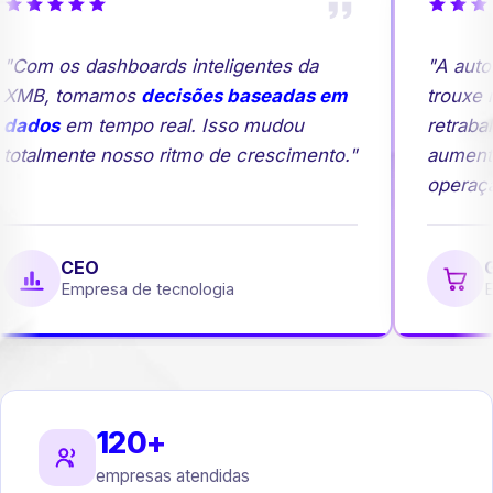
"Com os dashboards inteligentes da
"A auto
XMB, tomamos
decisões baseadas em
trouxe m
dados
em tempo real. Isso mudou
retrabal
totalmente nosso ritmo de crescimento."
aument
operaçã
CEO
G
Empresa de tecnologia
Em
120+
empresas atendidas