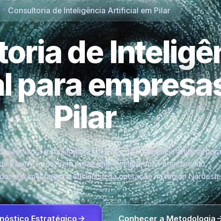
Consultoria de Inteligência Artificial em Pilar
oria de Inteligê
ial para empres
Pilar
a, estrutura e implementa soluções de inteligência artificial par
e Pilar/AL reduzirem retrabalho, acelerarem o atendimento,
os e aumentarem a eficiência da operação na região Nordeste
nóstico Estratégico
Conhecer a Metodologia