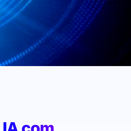
:
IA com