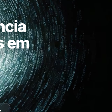
ncia
as em
a
.