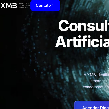
Contato
Consult
Artific
A XMB identific
empresas d
conectarem dad
Agendar Diag