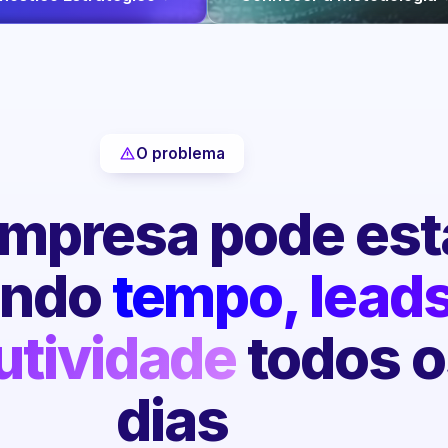
O problema
mpresa pode est
endo
tempo, leads
utividade
todos o
dias