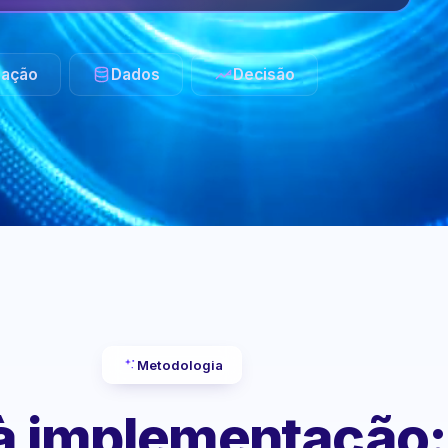
ação
Dados
Decisão
Metodologia
 à implementação