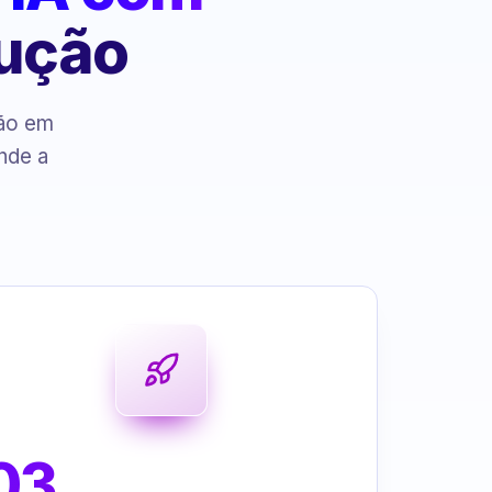
cução
ção em
nde a
03