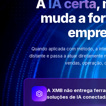
A
IA certa
,
muda a fo
empre
Quando aplicada com método, a inteli
distante e passa a atuar diretamente
vendas, operação, 
A XMB não entrega ferr
soluções de IA conectad