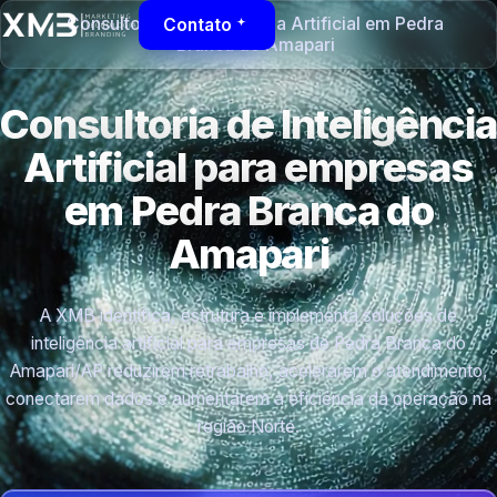
Consultoria de Inteligência Artificial em Pedra
Contato
Branca do Amapari
Consultoria de Inteligência
Artificial para empresas
em Pedra Branca do
Amapari
A XMB identifica, estrutura e implementa soluções de
inteligência artificial para empresas de Pedra Branca do
Amapari/AP reduzirem retrabalho, acelerarem o atendimento,
conectarem dados e aumentarem a eficiência da operação na
região Norte.