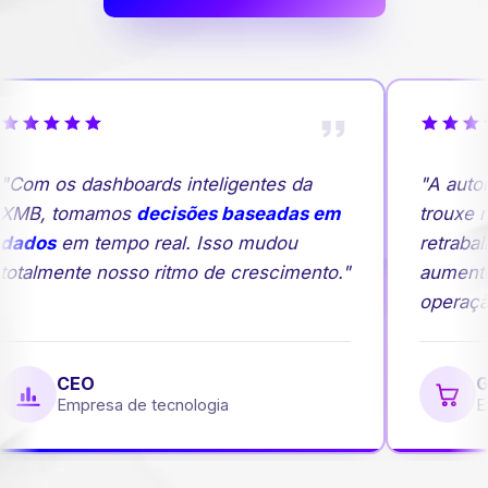
Com os dashboards inteligentes da
"A autom
MB, tomamos
decisões baseadas em
trouxe ma
ados
em tempo real. Isso mudou
retrabalh
otalmente nosso ritmo de crescimento."
aumento
operação
CEO
Ge
Empresa de tecnologia
Em