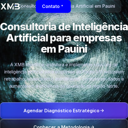
Consultoria de Inteligência Artificial em Pauini
Contato
Consultoria de Inteligência
Artificial para empresas
em Pauini
A XMB identifica, estrutura e implementa soluções de
inteligência artificial para empresas de Pauini/AM reduzirem
retrabalho, acelerarem o atendimento, conectarem dados e
aumentarem a eficiência da operação na região Norte.
Agendar Diagnóstico Estratégico
Conhecer a Metodologia