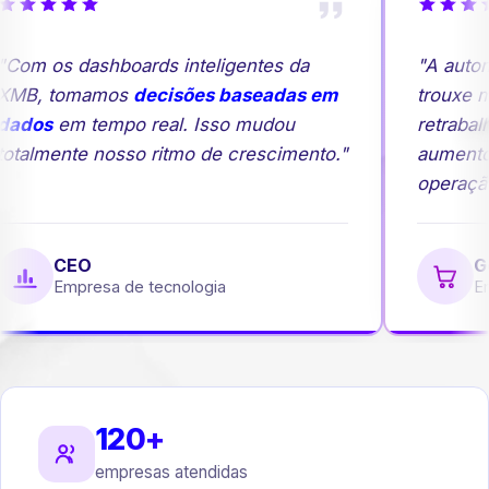
Com os dashboards inteligentes da
"A autom
MB, tomamos
decisões baseadas em
trouxe ma
ados
em tempo real. Isso mudou
retrabalh
otalmente nosso ritmo de crescimento."
aumento
operação.
CEO
Ge
Empresa de tecnologia
Emp
120+
empresas atendidas