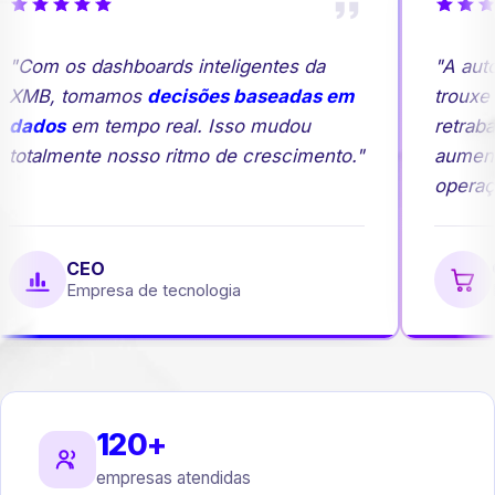
"Com os dashboards inteligentes da
"A auto
XMB, tomamos
decisões baseadas em
trouxe 
dados
em tempo real. Isso mudou
retraba
totalmente nosso ritmo de crescimento."
aument
operaçã
CEO
G
Empresa de tecnologia
E
120+
empresas atendidas