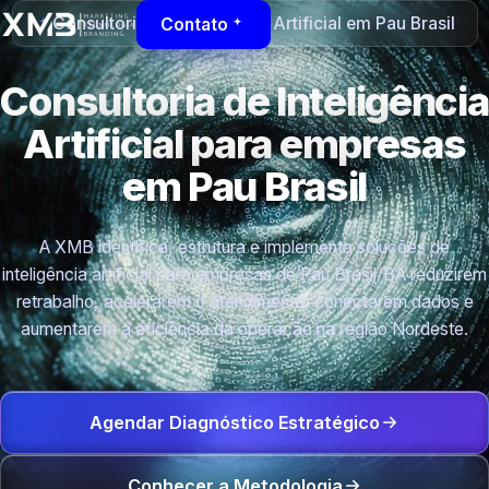
Consultoria de Inteligência Artificial em Pau Brasil
Contato
Consultoria de Inteligência
Artificial para empresas
em Pau Brasil
A XMB identifica, estrutura e implementa soluções de
inteligência artificial para empresas de Pau Brasil/BA reduzirem
retrabalho, acelerarem o atendimento, conectarem dados e
aumentarem a eficiência da operação na região Nordeste.
Agendar Diagnóstico Estratégico
Conhecer a Metodologia