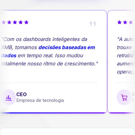
Com os dashboards inteligentes da
"A autom
XMB, tomamos
decisões baseadas em
trouxe ma
dados
em tempo real. Isso mudou
retrabal
otalmente nosso ritmo de crescimento."
aumento
operação
CEO
Ge
Empresa de tecnologia
Em