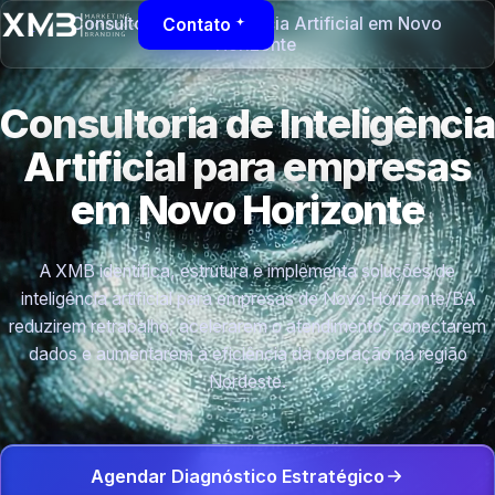
Consultoria de Inteligência Artificial em Novo
Contato
Horizonte
Consultoria de Inteligência
Artificial para empresas
em Novo Horizonte
A XMB identifica, estrutura e implementa soluções de
inteligência artificial para empresas de Novo Horizonte/BA
reduzirem retrabalho, acelerarem o atendimento, conectarem
dados e aumentarem a eficiência da operação na região
Nordeste.
Agendar Diagnóstico Estratégico