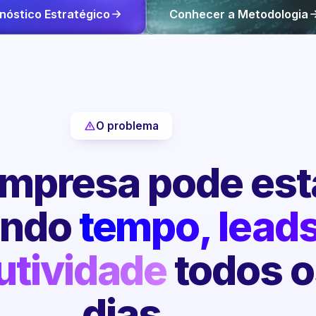
nóstico Estratégico
Conhecer a Metodologia
O problema
mpresa pode est
endo
tempo, leads
utividade
todos o
dias