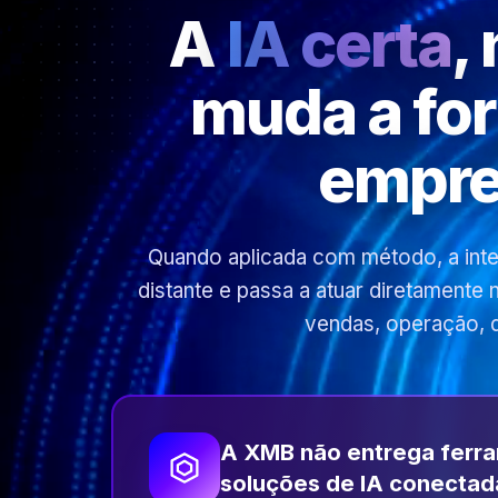
A
IA certa
,
muda a fo
empre
Quando aplicada com método, a inteli
distante e passa a atuar diretamente
vendas, operação, 
A XMB não entrega ferr
soluções de IA conectad