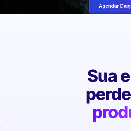
Agendar Diag
Sua e
perd
prod