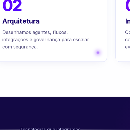
02
Arquitetura
I
Desenhamos agentes, fluxos,
C
integrações e governança para escalar
c
com segurança.
ev
Tecnologias que integramos