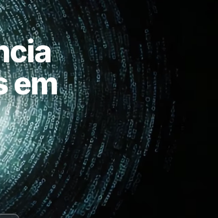
ncia
as em
a