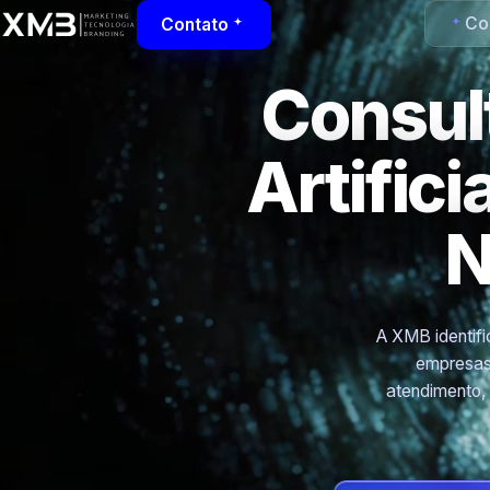
Con
Contato
Consult
Artific
N
A XMB identific
empresas
atendimento,