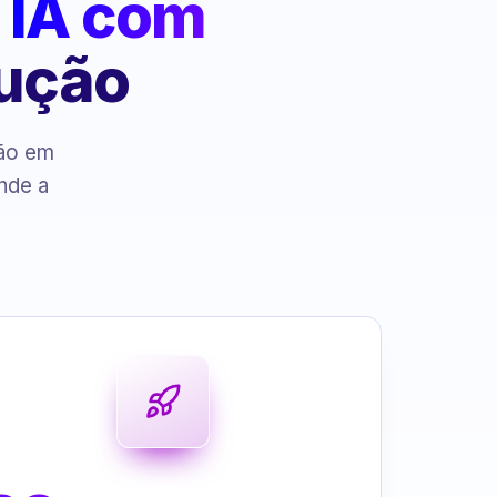
:
IA com
cução
ção em
nde a