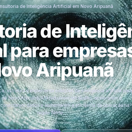
sultoria de Inteligência Artificial em Novo Aripuanã
oria de Inteligê
ial para empres
ovo Aripuanã
a, estrutura e implementa soluções de inteligência artificial par
 de Novo Aripuanã/AM reduzirem retrabalho, acelerarem o
 conectarem dados e aumentarem a eficiência da operação na
região Norte.