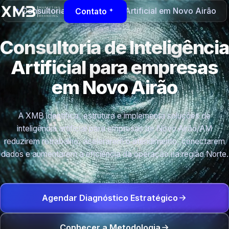
Consultoria de Inteligência Artificial em Novo Airão
Contato
Consultoria de Inteligência
Artificial para empresas
em Novo Airão
A XMB identifica, estrutura e implementa soluções de
inteligência artificial para empresas de Novo Airão/AM
reduzirem retrabalho, acelerarem o atendimento, conectarem
dados e aumentarem a eficiência da operação na região Norte.
Agendar Diagnóstico Estratégico
Conhecer a Metodologia