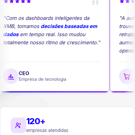
"Com os dashboards inteligentes da
"A auto
XMB, tomamos
decisões baseadas em
trouxe 
dados
em tempo real. Isso mudou
retraba
totalmente nosso ritmo de crescimento."
aument
operaçã
CEO
G
Empresa de tecnologia
E
120+
empresas atendidas