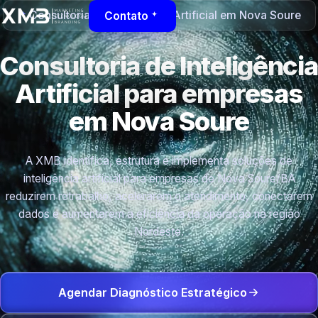
Consultoria de Inteligência Artificial em Nova Soure
Contato
Consultoria de Inteligência
Artificial para empresas
em Nova Soure
A XMB identifica, estrutura e implementa soluções de
inteligência artificial para empresas de Nova Soure/BA
reduzirem retrabalho, acelerarem o atendimento, conectarem
dados e aumentarem a eficiência da operação na região
Nordeste.
Agendar Diagnóstico Estratégico