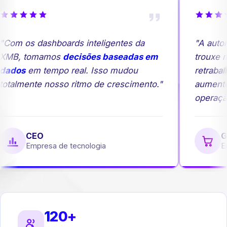
Com os dashboards inteligentes da
"A autom
MB, tomamos
decisões baseadas em
trouxe ma
ados
em tempo real. Isso mudou
retrabalh
otalmente nosso ritmo de crescimento."
aumento
operação
CEO
Ge
Empresa de tecnologia
Emp
120+