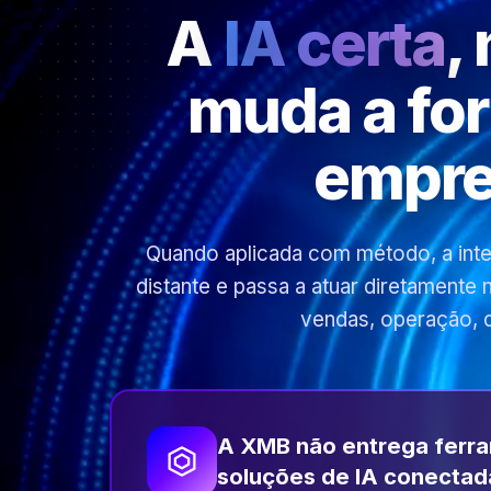
A
IA certa
,
muda a fo
empre
Quando aplicada com método, a inteli
distante e passa a atuar diretamente
vendas, operação, 
A XMB não entrega ferr
soluções de IA conectad