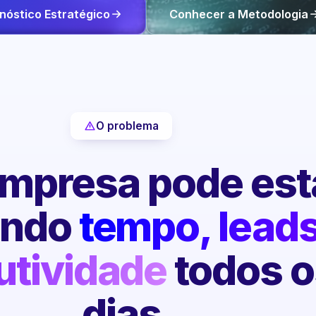
nóstico Estratégico
Conhecer a Metodologia
O problema
mpresa pode est
endo
tempo, leads
utividade
todos o
dias