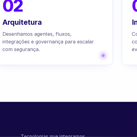
02
Arquitetura
I
Desenhamos agentes, fluxos,
C
integrações e governança para escalar
c
com segurança.
ev
Tecnologias que integramos