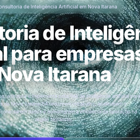
nsultoria de Inteligência Artificial em Nova Itarana
oria de Inteligê
ial para empres
Nova Itarana
a, estrutura e implementa soluções de inteligência artificial par
 de Nova Itarana/BA reduzirem retrabalho, acelerarem o
 conectarem dados e aumentarem a eficiência da operação na
região Nordeste.