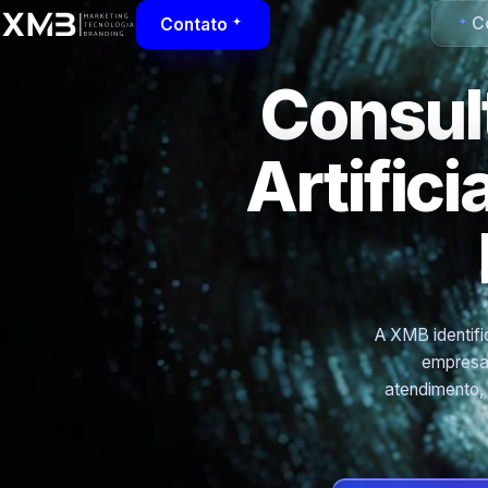
Co
Contato
Consult
Artific
A XMB identific
empresas
atendimento,