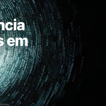
ncia
as em
a