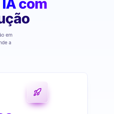
:
IA com
cução
ção em
nde a