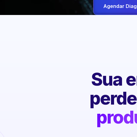
Agendar Diag
Sua e
perd
prod