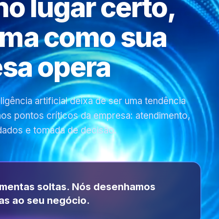
 no lugar certo,
rma como sua
sa opera
gência artificial deixa de ser uma tendência
 nos pontos críticos da empresa: atendimento,
dados e tomada de decisão.
amentas soltas. Nós desenhamos
as ao seu negócio.