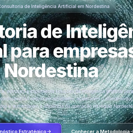
onsultoria de Inteligência Artificial em Nordestina
oria de Inteligê
ial para empres
Nordestina
a, estrutura e implementa soluções de inteligência artificial par
ordestina/BA reduzirem retrabalho, acelerarem o atendimento,
os e aumentarem a eficiência da operação na região Nordeste
nóstico Estratégico
Conhecer a Metodologia