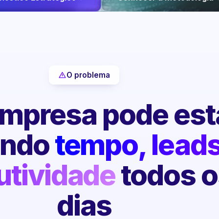
O problema
mpresa pode est
endo
tempo, leads
utividade
todos o
dias