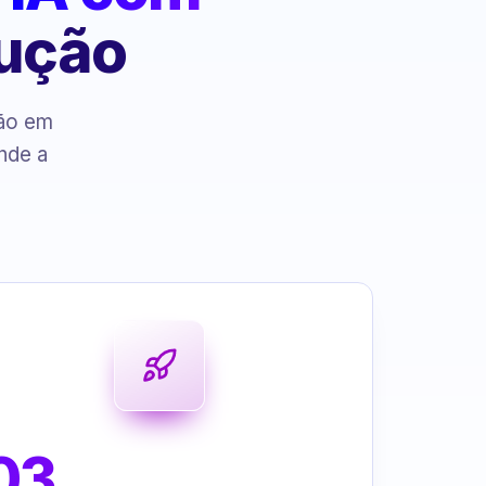
cução
ção em
nde a
03