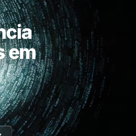
ncia
as em
a
.