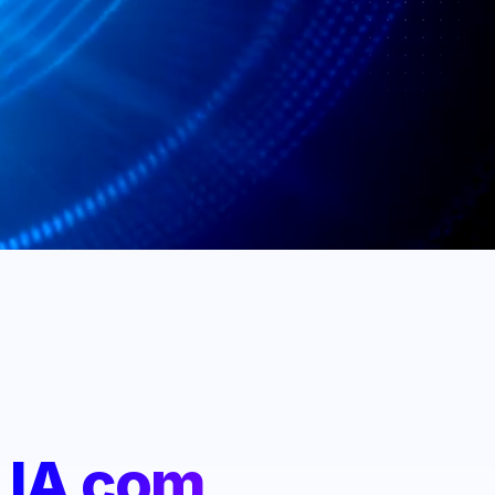
:
IA com