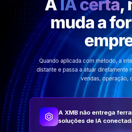
A
IA certa
,
muda a fo
empre
Quando aplicada com método, a inteli
distante e passa a atuar diretamente
vendas, operação, 
A XMB não entrega ferr
soluções de IA conectad