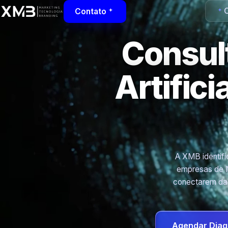
C
Contato
Consult
Artific
A XMB identific
empresas de N
conectarem dad
Agendar Diag