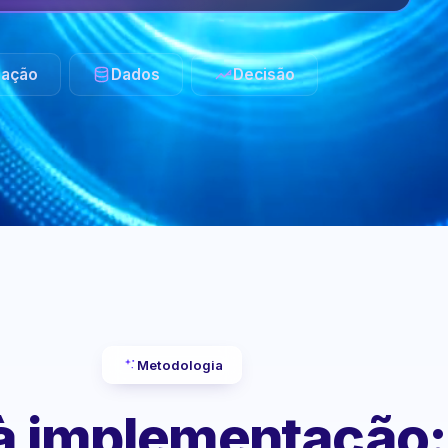
ação
Dados
Decisão
Metodologia
 à implementação