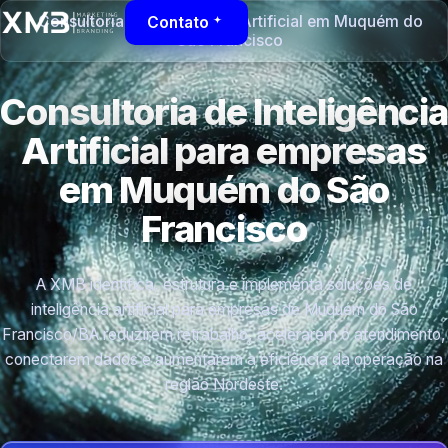
Consultoria de Inteligência Artificial em Muquém do
Contato
São Francisco
Consultoria de Inteligência
Artificial para empresas
em Muquém do São
Francisco
A XMB identifica, estrutura e implementa soluções de
inteligência artificial para empresas de Muquém do São
Francisco/BA reduzirem retrabalho, acelerarem o atendimento,
conectarem dados e aumentarem a eficiência da operação na
região Nordeste.