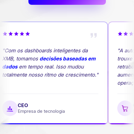
"Com os dashboards inteligentes da
"A auto
XMB, tomamos
decisões baseadas em
trouxe m
dados
em tempo real. Isso mudou
retraba
totalmente nosso ritmo de crescimento."
aument
operaçã
CEO
G
Empresa de tecnologia
E