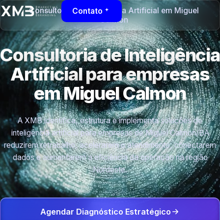
Consultoria de Inteligência Artificial em Miguel
Contato
Calmon
Consultoria de Inteligência
Artificial para empresas
em Miguel Calmon
A XMB identifica, estrutura e implementa soluções de
inteligência artificial para empresas de Miguel Calmon/BA
reduzirem retrabalho, acelerarem o atendimento, conectarem
dados e aumentarem a eficiência da operação na região
Nordeste.
Agendar Diagnóstico Estratégico