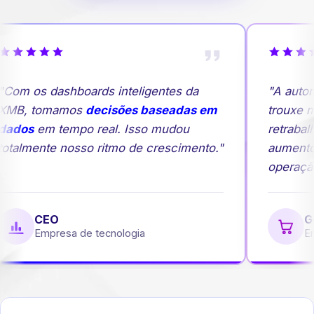
Com os dashboards inteligentes da
"A autom
MB, tomamos
decisões baseadas em
trouxe ma
ados
em tempo real. Isso mudou
retrabalh
otalmente nosso ritmo de crescimento."
aumento
operação
CEO
Ge
Empresa de tecnologia
Emp