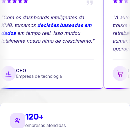
Com os dashboards inteligentes da
"A autom
XMB, tomamos
decisões baseadas em
trouxe ma
dados
em tempo real. Isso mudou
retrabal
otalmente nosso ritmo de crescimento."
aumento
operação
CEO
Ge
Empresa de tecnologia
Em
120+
empresas atendidas