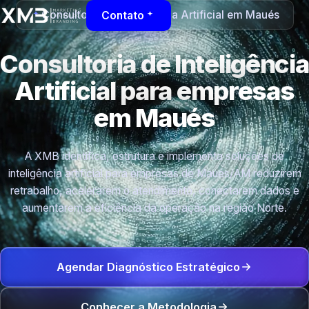
Consultoria de Inteligência Artificial em Maués
Contato
Consultoria de Inteligência
Artificial para empresas
em Maués
A XMB identifica, estrutura e implementa soluções de
inteligência artificial para empresas de Maués/AM reduzirem
retrabalho, acelerarem o atendimento, conectarem dados e
aumentarem a eficiência da operação na região Norte.
Agendar Diagnóstico Estratégico
Conhecer a Metodologia