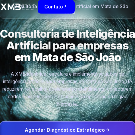
Consultoria de Inteligência Artificial em Mata de São
Contato
João
Consultoria de Inteligência
Artificial para empresas
em Mata de São João
A XMB identifica, estrutura e implementa soluções de
inteligência artificial para empresas de Mata de São João/BA
reduzirem retrabalho, acelerarem o atendimento, conectarem
dados e aumentarem a eficiência da operação na região
Nordeste.
Agendar Diagnóstico Estratégico