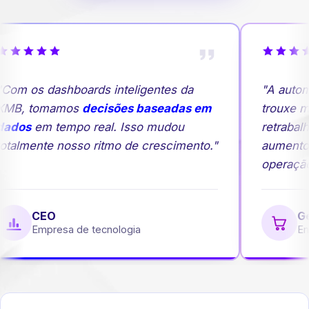
om os dashboards inteligentes da
"A autom
MB, tomamos
decisões baseadas em
trouxe mai
ados
em tempo real. Isso mudou
retrabalh
talmente nosso ritmo de crescimento."
aumento 
operação.
CEO
Ger
Empresa de tecnologia
Emp