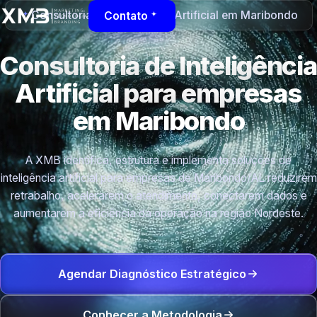
Consultoria de Inteligência Artificial em Maribondo
Contato
Consultoria de Inteligência
Artificial para empresas
em Maribondo
A XMB identifica, estrutura e implementa soluções de
inteligência artificial para empresas de Maribondo/AL reduzirem
retrabalho, acelerarem o atendimento, conectarem dados e
aumentarem a eficiência da operação na região Nordeste.
Agendar Diagnóstico Estratégico
Conhecer a Metodologia