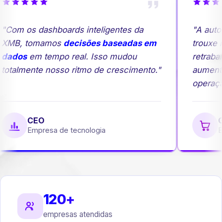
"Com os dashboards inteligentes da
"A auto
XMB, tomamos
decisões baseadas em
trouxe m
dados
em tempo real. Isso mudou
retrabal
totalmente nosso ritmo de crescimento."
aument
operação
CEO
G
Empresa de tecnologia
Em
120+
empresas atendidas