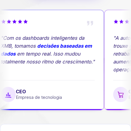
Com os dashboards inteligentes da
"A autom
MB, tomamos
decisões baseadas em
trouxe ma
ados
em tempo real. Isso mudou
retrabalh
otalmente nosso ritmo de crescimento."
aumento
operação
CEO
Ge
Empresa de tecnologia
Em