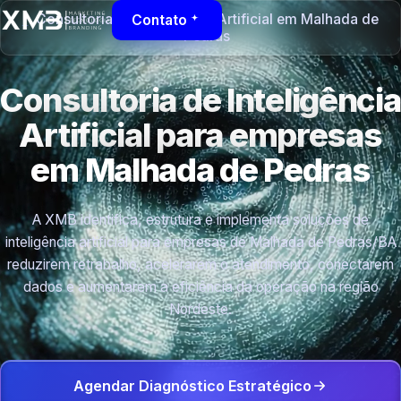
Consultoria de Inteligência Artificial em Malhada de
Contato
Pedras
Consultoria de Inteligência
Artificial para empresas
em Malhada de Pedras
A XMB identifica, estrutura e implementa soluções de
inteligência artificial para empresas de Malhada de Pedras/BA
reduzirem retrabalho, acelerarem o atendimento, conectarem
dados e aumentarem a eficiência da operação na região
Nordeste.
Agendar Diagnóstico Estratégico