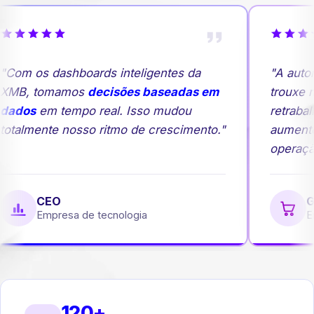
Com os dashboards inteligentes da
"A autom
MB, tomamos
decisões baseadas em
trouxe ma
ados
em tempo real. Isso mudou
retrabalh
otalmente nosso ritmo de crescimento."
aumento
operação
CEO
Ge
Empresa de tecnologia
Emp
120+