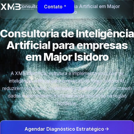
Consultoria de Inteligência Artificial em Major
Contato
Isidoro
Consultoria de Inteligência
Artificial para empresas
em Major Isidoro
A XMB identifica, estrutura e implementa soluções de
inteligência artificial para empresas de Major Isidoro/AL
reduzirem retrabalho, acelerarem o atendimento, conectarem
dados e aumentarem a eficiência da operação na região
Nordeste.
Agendar Diagnóstico Estratégico