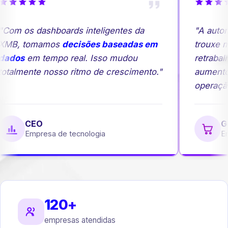
Com os dashboards inteligentes da
"A autom
MB, tomamos
decisões baseadas em
trouxe ma
ados
em tempo real. Isso mudou
retrabalh
otalmente nosso ritmo de crescimento."
aumento
operação
CEO
Ge
Empresa de tecnologia
Emp
120+
empresas atendidas