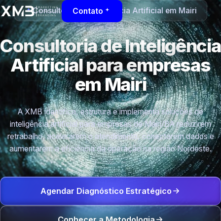
Consultoria de Inteligência Artificial em Mairi
Contato
Consultoria de Inteligência
Artificial para empresas
em Mairi
A XMB identifica, estrutura e implementa soluções de
inteligência artificial para empresas de Mairi/BA reduzirem
retrabalho, acelerarem o atendimento, conectarem dados e
aumentarem a eficiência da operação na região Nordeste.
Agendar Diagnóstico Estratégico
Conhecer a Metodologia