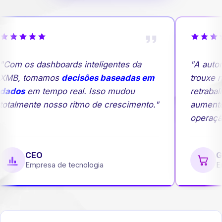
Com os dashboards inteligentes da
"A autom
XMB, tomamos
decisões baseadas em
trouxe ma
dados
em tempo real. Isso mudou
retrabal
otalmente nosso ritmo de crescimento."
aumento
operação
CEO
Ge
Empresa de tecnologia
Em