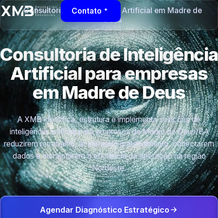
Consultoria de Inteligência Artificial em Madre de
Contato
Deus
Consultoria de Inteligência
Artificial para empresas
em Madre de Deus
A XMB identifica, estrutura e implementa soluções de
inteligência artificial para empresas de Madre de Deus/BA
reduzirem retrabalho, acelerarem o atendimento, conectarem
dados e aumentarem a eficiência da operação na região
Nordeste.
Agendar Diagnóstico Estratégico