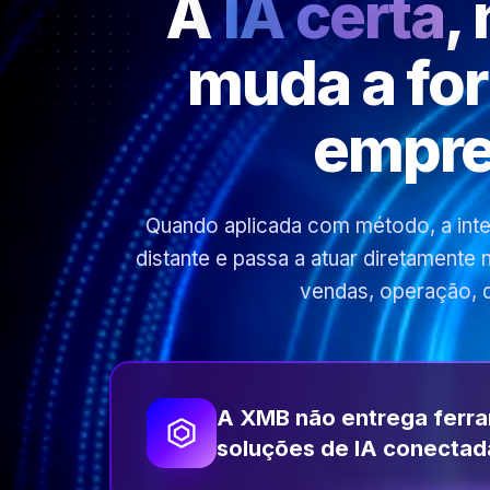
A
IA certa
,
muda a fo
empre
Quando aplicada com método, a inteli
distante e passa a atuar diretamente
vendas, operação, 
A XMB não entrega ferr
soluções de IA conectad