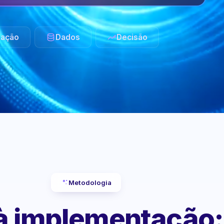
ação
Dados
Decisão
Metodologia
 à implementação