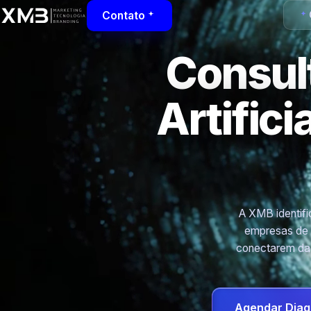
Contato
Consult
Artific
A XMB identific
empresas de 
conectarem dad
Agendar Diag