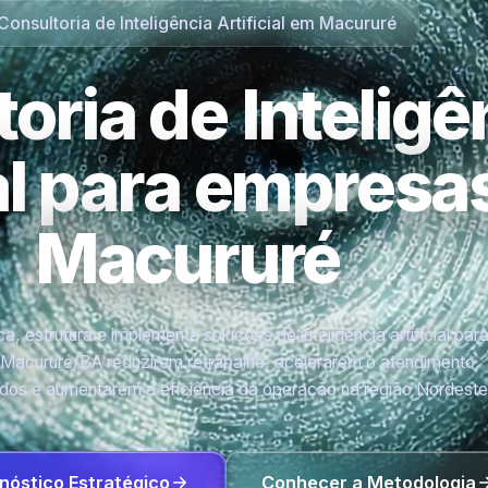
Consultoria de Inteligência Artificial em Macururé
oria de Inteligê
ial para empres
Macururé
a, estrutura e implementa soluções de inteligência artificial par
Macururé/BA reduzirem retrabalho, acelerarem o atendimento,
os e aumentarem a eficiência da operação na região Nordeste
nóstico Estratégico
Conhecer a Metodologia