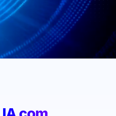
:
IA com