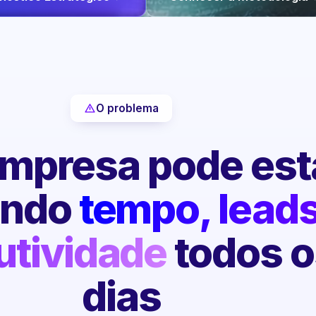
O problema
mpresa pode est
endo
tempo, leads
utividade
todos o
dias