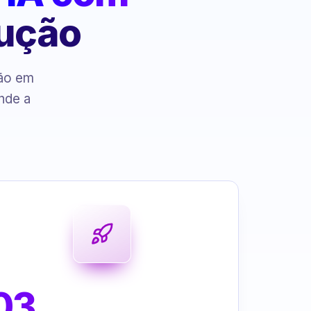
cução
ção em
nde a
03