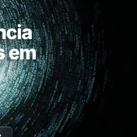
ncia
as em
a
.