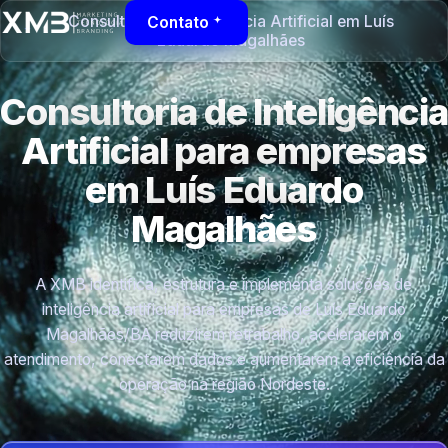
Consultoria de Inteligência Artificial em Luís
Contato
Eduardo Magalhães
Consultoria de Inteligência
Artificial para empresas
em Luís Eduardo
Magalhães
A XMB identifica, estrutura e implementa soluções de
inteligência artificial para empresas de Luís Eduardo
Magalhães/BA reduzirem retrabalho, acelerarem o
atendimento, conectarem dados e aumentarem a eficiência da
operação na região Nordeste.