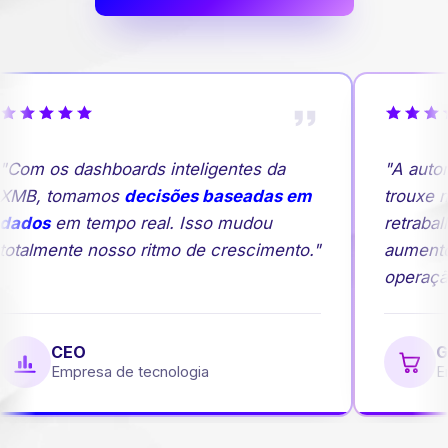
Com os dashboards inteligentes da
"A autom
MB, tomamos
decisões baseadas em
trouxe ma
ados
em tempo real. Isso mudou
retrabalh
otalmente nosso ritmo de crescimento."
aumento
operação
CEO
Ge
Empresa de tecnologia
Emp