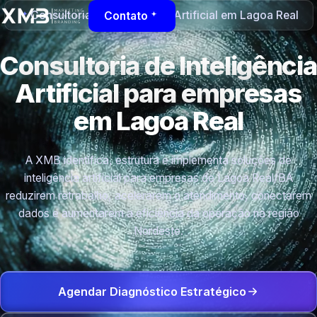
Consultoria de Inteligência Artificial em Lagoa Real
Contato
Consultoria de Inteligência
Artificial para empresas
em Lagoa Real
A XMB identifica, estrutura e implementa soluções de
inteligência artificial para empresas de Lagoa Real/BA
reduzirem retrabalho, acelerarem o atendimento, conectarem
dados e aumentarem a eficiência da operação na região
Nordeste.
Agendar Diagnóstico Estratégico