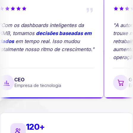
Com os dashboards inteligentes da
"A autom
MB, tomamos
decisões baseadas em
trouxe ma
ados
em tempo real. Isso mudou
retrabalh
otalmente nosso ritmo de crescimento."
aumento
operação
CEO
Ge
Empresa de tecnologia
Emp
120+