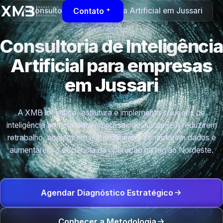
Consultoria de Inteligência Artificial em Jussari
Contato
Consultoria de Inteligência
Artificial para empresas
em Jussari
A XMB identifica, estrutura e implementa soluções de
inteligência artificial para empresas de Jussari/BA reduzirem
retrabalho, acelerarem o atendimento, conectarem dados e
aumentarem a eficiência da operação na região Nordeste.
Agendar Diagnóstico Estratégico
Conhecer a Metodologia