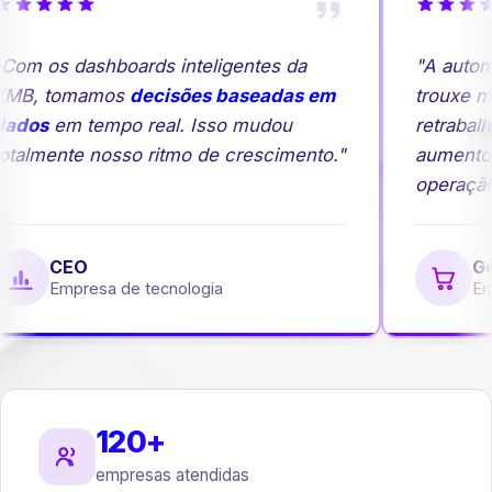
om os dashboards inteligentes da
"A automa
MB, tomamos
decisões baseadas em
trouxe mai
ados
em tempo real. Isso mudou
retrabalh
talmente nosso ritmo de crescimento."
aumento 
operação.
CEO
Ger
Empresa de tecnologia
Empr
120+
empresas atendidas