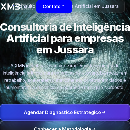
Consultoria de Inteligência Artificial em Jussara
Contato
Consultoria de Inteligência
Artificial para empresas
em Jussara
A XMB identifica, estrutura e implementa soluções de
inteligência artificial para empresas de Jussara/BA reduzirem
retrabalho, acelerarem o atendimento, conectarem dados e
aumentarem a eficiência da operação na região Nordeste.
Agendar Diagnóstico Estratégico
Conhecer a Metodologia