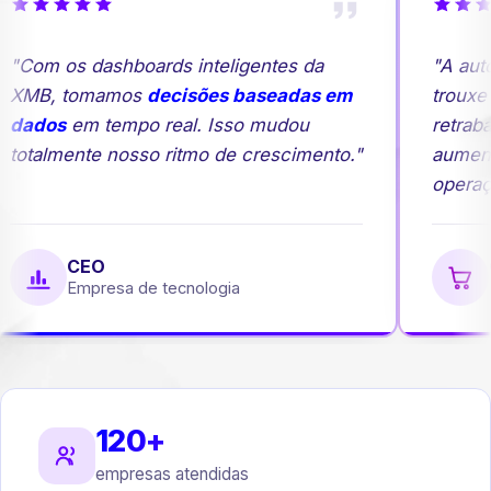
"Com os dashboards inteligentes da
"A aut
XMB, tomamos
decisões baseadas em
trouxe 
dados
em tempo real. Isso mudou
retraba
totalmente nosso ritmo de crescimento."
aument
operaçã
CEO
G
Empresa de tecnologia
E
120+
empresas atendidas