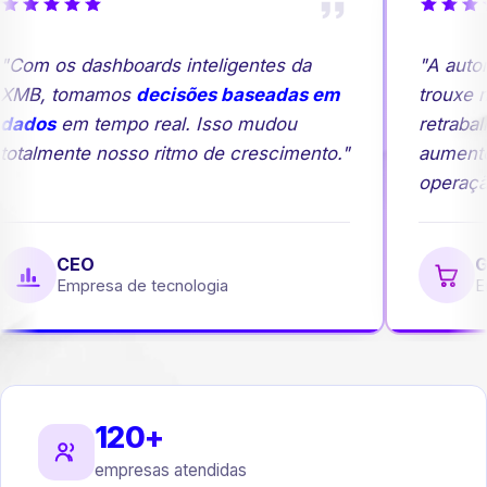
Com os dashboards inteligentes da
"A autom
XMB, tomamos
decisões baseadas em
trouxe ma
ados
em tempo real. Isso mudou
retrabal
otalmente nosso ritmo de crescimento."
aumento
operação
CEO
Ge
Empresa de tecnologia
Em
120+
empresas atendidas