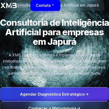
Consultoria de Inteligência Artificial em Japurá
Contato
Consultoria de Inteligência
Artificial para empresas
em Japurá
A XMB identifica, estrutura e implementa soluções de
inteligência artificial para empresas de Japurá/AM reduzirem
retrabalho, acelerarem o atendimento, conectarem dados e
aumentarem a eficiência da operação na região Norte.
Agendar Diagnóstico Estratégico
Conhecer a Metodologia