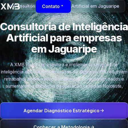
Consultoria de Inteligência Artificial em Jaguaripe
Contato
Consultoria de Inteligência
Artificial para empresas
em Jaguaripe
A XMB identifica, estrutura e implementa soluções de
inteligência artificial para empresas de Jaguaripe/BA reduzirem
retrabalho, acelerarem o atendimento, conectarem dados e
aumentarem a eficiência da operação na região Nordeste.
Agendar Diagnóstico Estratégico
Conhecer a Metodologia