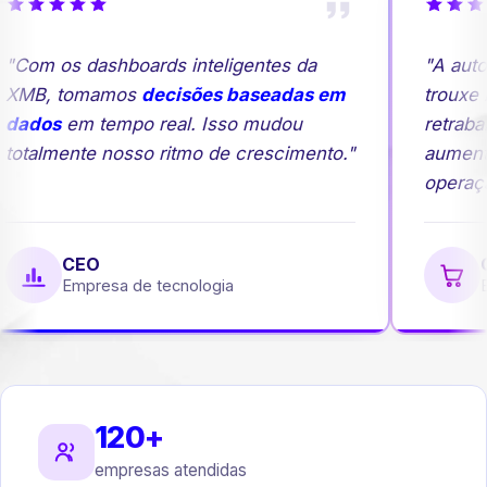
"Com os dashboards inteligentes da
"A auto
XMB, tomamos
decisões baseadas em
trouxe m
dados
em tempo real. Isso mudou
retrabal
totalmente nosso ritmo de crescimento."
aument
operação
CEO
G
Empresa de tecnologia
Em
120+
empresas atendidas