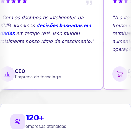
Com os dashboards inteligentes da
"A autom
XMB, tomamos
decisões baseadas em
trouxe ma
ados
em tempo real. Isso mudou
retrabal
otalmente nosso ritmo de crescimento."
aumento
operação
CEO
Ge
Empresa de tecnologia
Em
120+
empresas atendidas