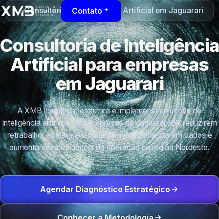
Consultoria de Inteligência Artificial em Jaguarari
Contato
Consultoria de Inteligência
Artificial para empresas
em Jaguarari
A XMB identifica, estrutura e implementa soluções de
inteligência artificial para empresas de Jaguarari/BA reduzirem
retrabalho, acelerarem o atendimento, conectarem dados e
aumentarem a eficiência da operação na região Nordeste.
Agendar Diagnóstico Estratégico
Conhecer a Metodologia