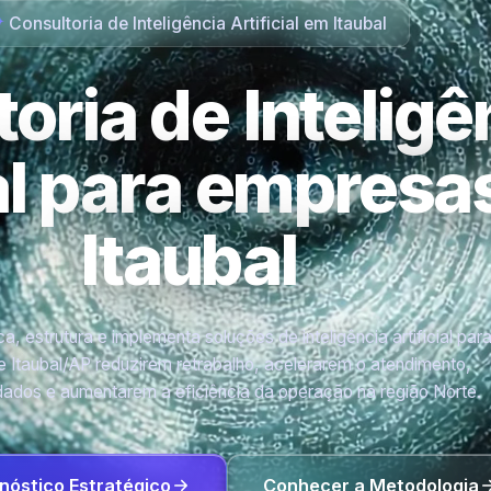
Consultoria de Inteligência Artificial em Itaubal
oria de Inteligê
ial para empres
Itaubal
a, estrutura e implementa soluções de inteligência artificial par
 Itaubal/AP reduzirem retrabalho, acelerarem o atendimento,
ados e aumentarem a eficiência da operação na região Norte.
nóstico Estratégico
Conhecer a Metodologia