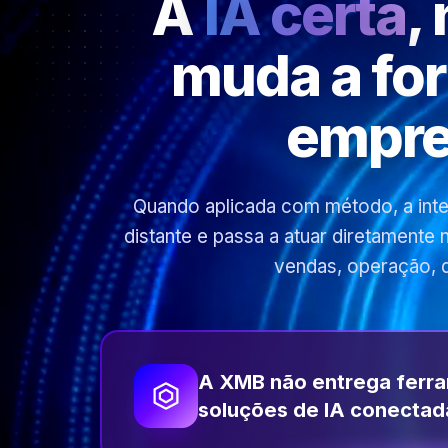
A
IA certa
,
muda a fo
empre
Quando aplicada com método, a inteli
distante e passa a atuar diretamente
vendas, operação, 
A XMB não entrega ferr
soluções de IA conectad