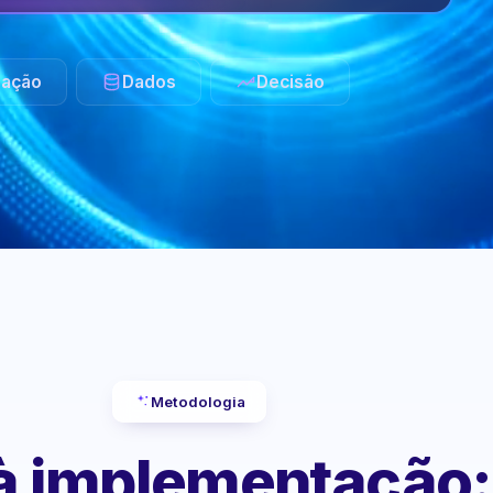
ação
Dados
Decisão
Metodologia
 à implementação