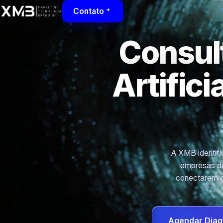
Contato
Consult
Artific
A XMB identific
empresas de
conectarem d
Agendar Diag