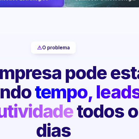
O problema
mpresa pode est
endo
tempo, leads
utividade
todos o
dias