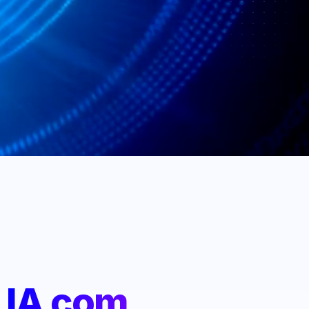
:
IA com