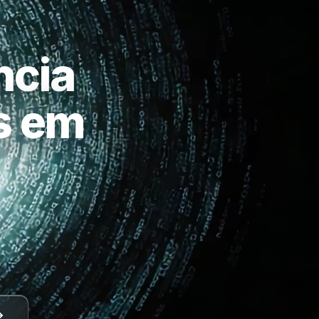
ncia
as em
a