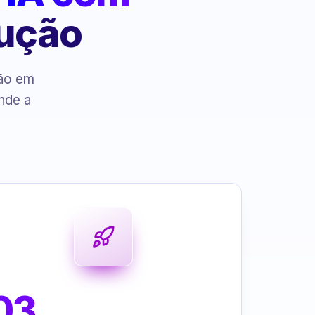
cução
ção em
nde a
03