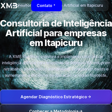
Consultoria de Inteligência Artificial em Itapicuru
Contato
Consultoria de Inteligência
Artificial para empresas
em Itapicuru
A XMB identifica, estrutura e implementa soluções de
inteligência artificial para empresas de Itapicuru/BA reduzirem
retrabalho, acelerarem o atendimento, conectarem dados e
aumentarem a eficiência da operação na região Nordeste.
Agendar Diagnóstico Estratégico
Conhecer a Metodologia