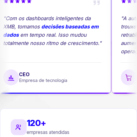
"Com os dashboards inteligentes da
"A auto
XMB, tomamos
decisões baseadas em
trouxe m
dados
em tempo real. Isso mudou
retraba
totalmente nosso ritmo de crescimento."
aument
operaçã
CEO
G
Empresa de tecnologia
E
120+
empresas atendidas