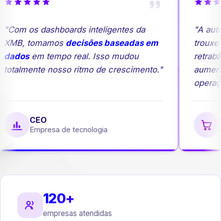
"Com os dashboards inteligentes da
"A auto
XMB, tomamos
decisões baseadas em
trouxe m
dados
em tempo real. Isso mudou
retraba
totalmente nosso ritmo de crescimento."
aument
operaçã
CEO
G
Empresa de tecnologia
E
120+
empresas atendidas