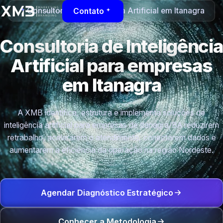
Consultoria de Inteligência Artificial em Itanagra
Contato
Consultoria de Inteligência
Artificial para empresas
em Itanagra
A XMB identifica, estrutura e implementa soluções de
inteligência artificial para empresas de Itanagra/BA reduzirem
retrabalho, acelerarem o atendimento, conectarem dados e
aumentarem a eficiência da operação na região Nordeste.
Agendar Diagnóstico Estratégico
Conhecer a Metodologia