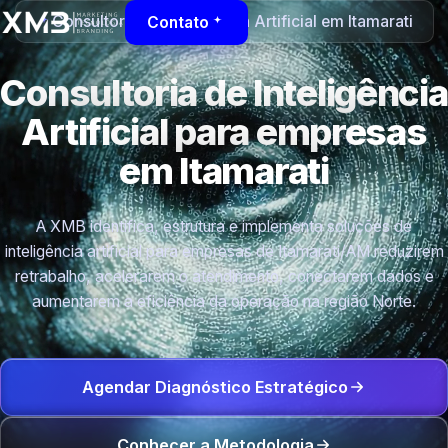
Consultoria de Inteligência Artificial em Itamarati
Contato
Consultoria de Inteligência
Artificial para empresas
em Itamarati
A XMB identifica, estrutura e implementa soluções de
inteligência artificial para empresas de Itamarati/AM reduzirem
retrabalho, acelerarem o atendimento, conectarem dados e
aumentarem a eficiência da operação na região Norte.
Agendar Diagnóstico Estratégico
Conhecer a Metodologia