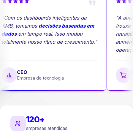
"Com os dashboards inteligentes da
"A auto
XMB, tomamos
decisões baseadas em
trouxe m
dados
em tempo real. Isso mudou
retrabal
totalmente nosso ritmo de crescimento."
aument
operação
CEO
G
Empresa de tecnologia
Em
120+
empresas atendidas